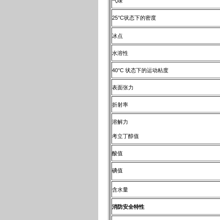
气味
25°C状态下的密度
冰点
水溶性
40°C 状态下的运动粘度
表面张力
折射率
溶解力
考立丁醇值
酸值
碘值
含水量
消防安全特性