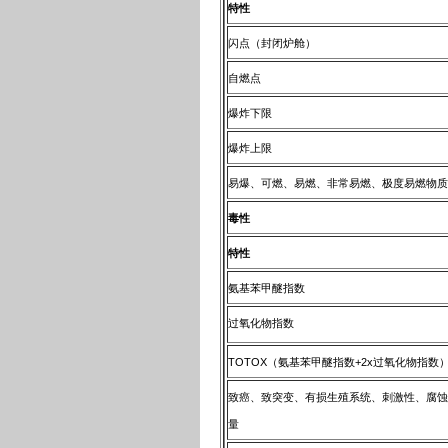
特性
闪点（封闭炉舱）
自燃点
爆炸下限
爆炸上限
易爆、可燃、易燃、非常易燃、极度易燃物质
毒性
特性
氨基苯甲醚指数
过氧化物指数
TOTOX（氨基苯甲醚指数+2x过氧化物指数
致癌、致突变、有损生殖系统、刺激性、腐蚀
量