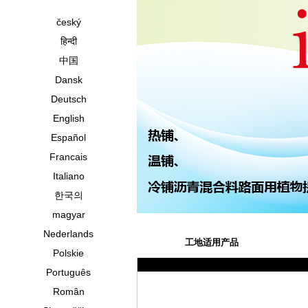
český
हिन्दी
中国
Dansk
Deutsch
English
Español
Francais
Italiano
한국의
magyar
Nederlands
工地适用产品
Polskie
Português
Român