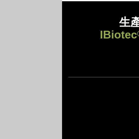
生
IBiotec