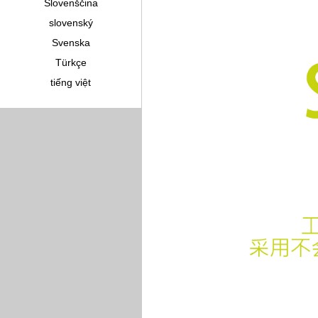
Slovenščina
slovenský
Svenska
Türkçe
tiếng việt