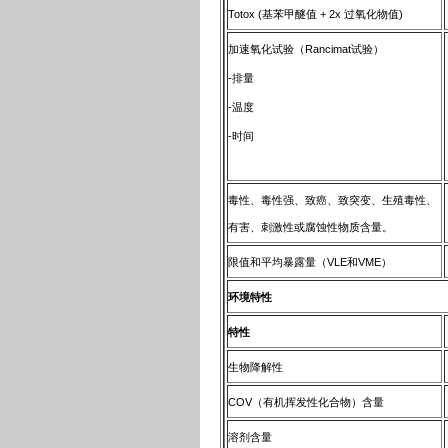
Totox (基苯甲醚值 + 2x 过氧化物值)
加速氧化试验（Rancimat试验）
-排量
-温度
-时间
毒性、毒性强、致癌、致突变、生殖毒性、
有害、刺激性或腐蚀性物质含量。
限值和平均暴露量（VLE和VME）
环境特性
特性
生物降解性
COV（有机挥发性化合物）含量
溶剂含量