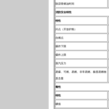
除沥青燃油时间
消防安全特性
特性
闪点（开放炉舱）
自燃点
爆炸下限
爆炸上限
蒸汽压力
易爆、可燃、易燃、非常易燃、极度易燃物
质含量
毒性
特性
碘值