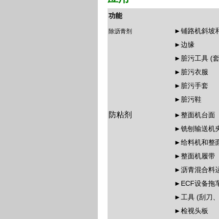
功能
►铺路机斜坡
除沥青剂
►边缘
►脏污工具 (套
►脏污衣服
►脏污手套
►脏污鞋
防粘剂
►整面机台面
►铣刨输送机
►给料机和整
►整面机履带
►沥青混合料
►ECF设备拖
►工具 (刮刀、铲
►检视头板