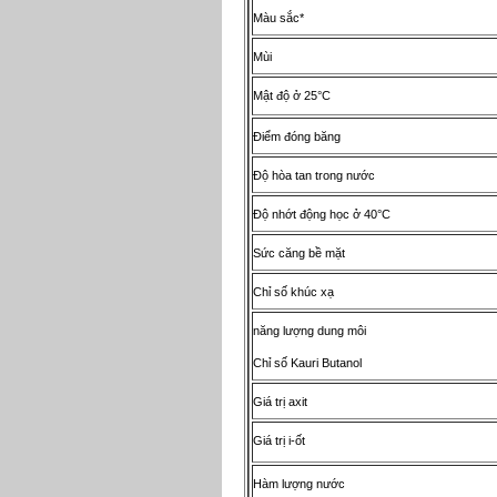
Màu sắc*
Mùi
Mật độ ở 25°C
Điểm đóng băng
Độ hòa tan trong nước
Độ nhớt động học ở 40°C
Sức căng bề mặt
Chỉ số khúc xạ
năng lượng dung môi
Chỉ số Kauri Butanol
Giá trị axit
Giá trị i-ốt
Hàm lượng nước