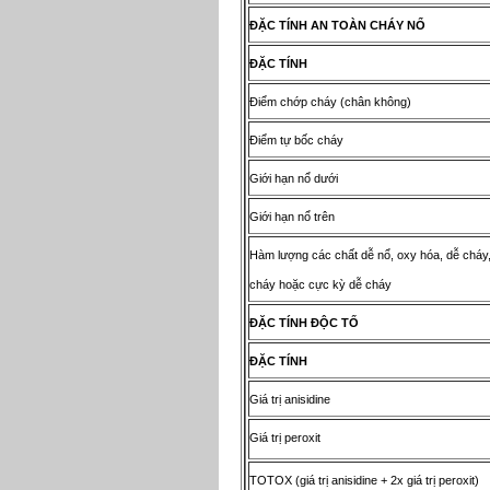
ĐẶ
C T
Í
NH AN TO
À
N CH
Á
Y N
Ổ
ĐẶ
C T
Í
NH
Điểm chớp cháy (chân không)
Điểm tự bốc cháy
Giới hạn nổ dưới
Giới hạn nổ trên
Hàm lượng các chất dễ nổ, oxy hóa, dễ cháy,
cháy hoặc cực kỳ dễ cháy
ĐẶ
C T
Í
NH
ĐỘ
C T
Ố
ĐẶ
C T
Í
NH
Giá trị anisidine
Giá trị peroxit
TOTOX (giá trị anisidine + 2x giá trị peroxit)