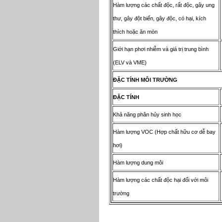
Hàm lượng các chất độc, rất độc, gây ung
thư, gây đột biến, gây độc, có hại, kích
thích hoặc ăn mòn
Giới hạn phơi nhiễm và giá trị trung bình
(ELV và VME)
ĐẶ
C T
Í
NH M
Ô
I TR
ƯỜ
NG
ĐẶ
C T
Í
NH
Khả năng phân hủy sinh học
Hàm lượng VOC (Hợp chất hữu cơ dễ bay
hơi)
Hàm lượng dung môi
Hàm lượng các chất độc hại đối với môi
trường