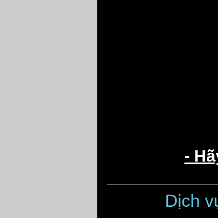
- Hã
Dịch 