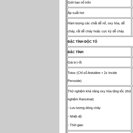
Giới hạn nổ trên
Áp suất hơi
Hàm lượng các chất dễ nổ, oxy hóa, dễ
cháy, rất dễ cháy hoặc cực kỳ dễ cháy
ĐẶ
C T
Í
NH
ĐỘ
C T
Ố
ĐẶ
C T
Í
NH
Giá trị i-ốt
Totox (Chỉ số Anisidine + 2x Incide
Peroxide)
Thử nghiệm khả năng oxy hóa tăng tốc (thử
nghiệm Rancimat)
- Lưu lượng dòng chảy
- Nhiệt độ
- Thời gian