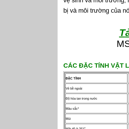
vệ sinh và môi trường, 
bị và môi trường của n
T
MS
C
Á
C
ĐẶ
C T
Í
NH V
Ậ
T L
ĐẶ
C T
Í
NH
Vẻ bề ngoài
Độ hòa tan trong nước
Màu sắc*
Mùi
Mật độ ở 25°C