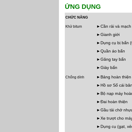
Ứ
NG D
Ụ
NG
CHỨC NĂNG
►Cần rải và mạch 
Khử bitum
►Gianh giới
►Dụng cụ bị bẩn (t
►Quần áo bẩn
►Găng tay bẩn
►Giày bẩn
►Bảng hoàn thiện
Chống dính
►Hồ sơ Sổ cái băn
►Bộ nạp máy hoàn t
►Đai hoàn thiện
►Gầu tải chở nhự
►Xe trượt cho m
►Dụng cụ (gạt, xẻn