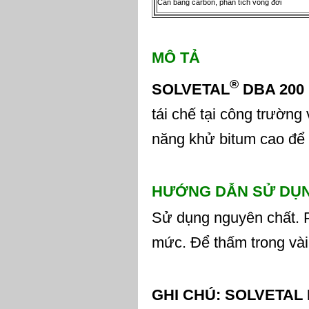
Cân bằng carbon, phân tích vòng đời
M
Ô
T
Ả
®
SOLVETAL
DBA 200
tái chế tại công trườn
năng khử bitum cao để
H
ƯỚ
NG D
Ẫ
N S
Ử
D
Ụ
Sử dụng nguyên chất. P
mức. Để thấm trong vài
GHI CH
Ú
: SOLVETAL 