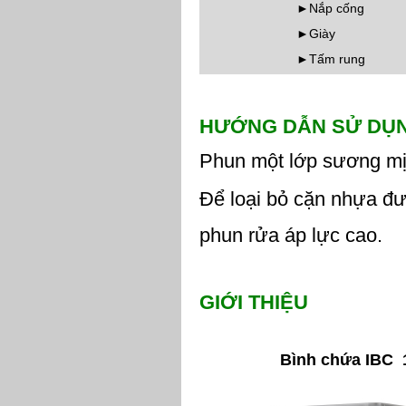
►Nắp cống
►Giày
►Tấm rung
H
ƯỚ
NG D
Ẫ
N S
Ử
D
Ụ
Phun một lớp sương mịn
Để loại bỏ cặn nhựa đư
phun rửa áp lực cao.
GI
Ớ
I THI
Ệ
U
Bình chứa IBC 