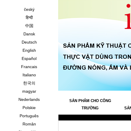
český
हिन्दी
中国
Dansk
Deutsch
English
Español
Francais
Italiano
한국의
magyar
Nederlands
SẢN PHẨM CHO CÔNG
Polskie
TRƯỜNG
SẢ
Português
Român