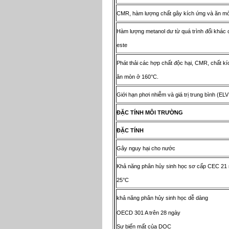
CMR, hàm lượng chất gây kích ứng và ăn m
Hàm lượng metanol dư từ quá trình đổi khác 
este
Phát thải các hợp chất độc hại, CMR, chất kíc
ăn mòn ở 160°C.
Giới hạn phơi nhiễm và giá trị trung bình (EL
ĐẶ
C T
Í
NH M
Ô
I TR
ƯỜ
NG
ĐẶ
C T
Í
NH
Gây nguy hại cho nước
Khả năng phân hủy sinh học sơ cấp CEC 21
25°C
khả năng phân hủy sinh học dễ dàng
OECD 301 A trên 28 ngày
Sự biến mất của DOC