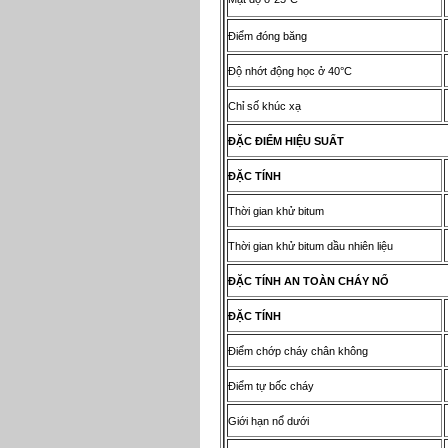
Điểm đóng băng
Độ nhớt động học ở 40°C
Chỉ số khúc xạ
ĐẶ
C
Đ
I
Ể
M HI
Ệ
U SU
Ấ
T
ĐẶ
C T
Í
NH
Thời gian khử bitum
Thời gian khử bitum dầu nhiên liệu
ĐẶ
C T
Í
NH AN TO
À
N CH
Á
Y N
Ổ
ĐẶ
C T
Í
NH
Điểm chớp cháy chân không
Điểm tự bốc cháy
Giới hạn nổ dưới