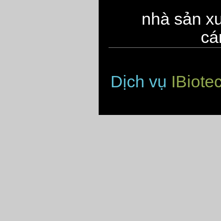
nhà sản xu
cá
Dịch vụ
IBiote