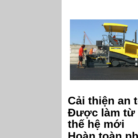
C
ả
i thi
ệ
n an 
Đượ
c l
à
m t
ừ
th
ế
h
ệ
m
ớ
i
Ho
à
n to
à
n p