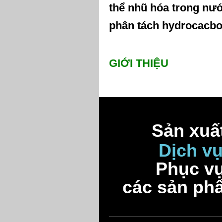
th
ể
nh
ũ
h
ó
a trong n
ư
ph
â
n t
á
ch hydrocacbo
GI
Ớ
I THI
Ệ
U
Sản xuất
Dịch v
Phục vụ
các sản ph