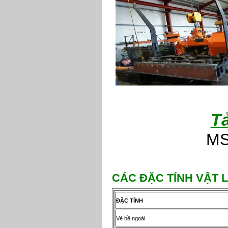
T
MS
C
Á
C
ĐẶ
C T
Í
NH V
Ậ
T L
ĐẶ
C T
Í
NH
Vẻ bề ngoài