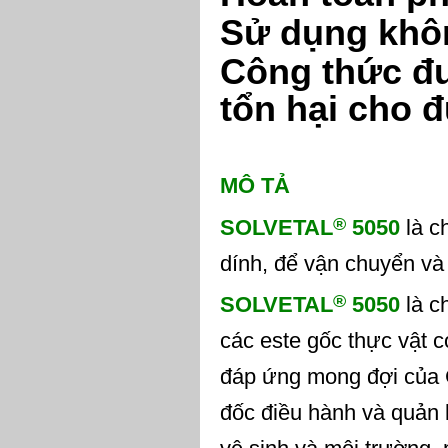
S
ử
d
ụ
ng kh
ô
C
ô
ng th
ứ
c
đ
t
ổ
n h
ạ
i cho
đ
M
Ô
T
Ả
®
SOLVETAL
5050
là c
dính, để vận chuyển và
®
SOLVETAL
5050
là c
các este gốc thực vật 
đáp ứng mong đợi của 
đốc điều hành và quản l