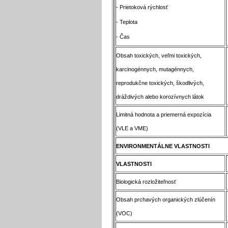
- Prietoková rýchlosť
- Teplota
- Čas
Obsah toxických, veľmi toxických,
karcinogénnych, mutagénnych,
reprodukčne toxických, škodlivých,
dráždivých alebo korozívnych látok
Limitná hodnota a priemerná expozícia
(VLE a VME)
ENVIRONMENTÁLNE VLASTNOSTI
VLASTNOSTI
Biologická rozložiteľnosť
Obsah prchavých organických zlúčenín
(VOC)