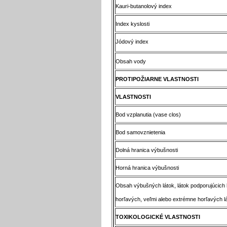
Kauri-butanolový index
Index kyslosti
Jódový index
Obsah vody
PROTIPOŽIARNE VLASTNOSTI
VLASTNOSTI
Bod vzplanutia (vase clos)
Bod samovznietenia
Dolná hranica výbušnosti
Horná hranica výbušnosti
Obsah výbušných látok, látok podporujúcich 
horľavých, veľmi alebo extrémne horľavých l
TOXIKOLOGICKÉ VLASTNOSTI