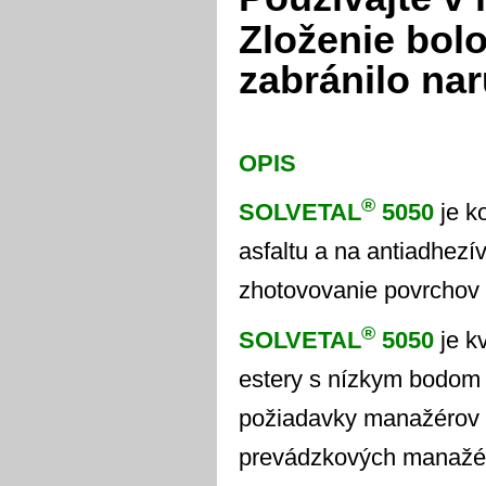
Zloženie bolo
zabránilo na
OPIS
®
SOLVETAL
5050
je k
asfaltu a na antiadhezí
zhotovovanie povrchov 
®
SOLVETAL
5050
je k
estery s nízkym bodom 
požiadavky manažérov 
prevádzkových manažérov