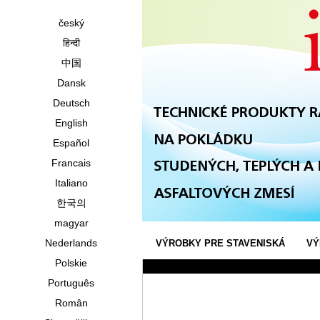
český
हिन्दी
中国
Dansk
Deutsch
English
Español
Francais
Italiano
한국의
magyar
Nederlands
VÝROBKY PRE STAVENISKÁ
VÝ
Polskie
Português
Român