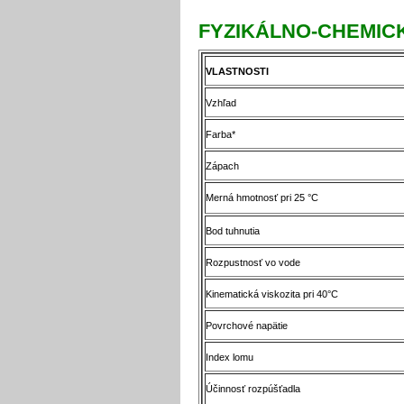
FYZIKÁLNO-CHEMIC
VLASTNOSTI
Vzhľad
Farba*
Zápach
Merná hmotnosť pri 25 °C
Bod tuhnutia
Rozpustnosť vo vode
Kinematická viskozita pri 40°C
Povrchové napätie
Index lomu
Účinnosť rozpúšťadla