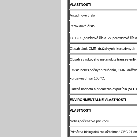
VLASTNOSTI
Anizidínové číslo
Peroxidové číslo
TOTOX (anizídové číslo+2x peroxidové číslo
Obsah látok CMR, dráždivých, korozívnych
Obsah zvyškového metanolu z transesterifik
Emisie nebezpečných zlúčenín, CMR, dráždi
korozívnych pri 160 °C.
Limitná hodnota a priemerná expozícia (VLE
ENVIRONMENTÁLNE VLASTNOSTI
VLASTNOSTI
Nebezpečenstvo pre vodu
Primárna biologická rozložiteľnosť CEC 21 dní