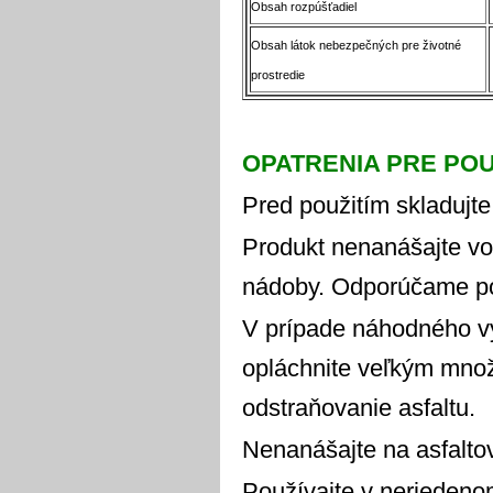
Obsah rozpúšťadiel
Obsah látok nebezpečných pre životné
prostredie
OPATRENIA PRE POU
Pred použitím skladujte
Produkt nenanášajte vo
nádoby. Odporúčame použ
V prípade náhodného vy
opláchnite veľkým množ
odstraňovanie asfaltu.
Nenanášajte na asfalto
Používajte v neriedeno