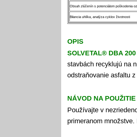
Obsah zlúčenín s potenciálom poškodenia o
Bilancia uhlíka, analýza cyklov životnosti
OPIS
SOLVETAL® DBA 200
stavbách recyklujú na n
odstraňovanie asfaltu z
NÁVOD NA POUŽITIE
Používajte v nezriedeno
primeranom množstve. N