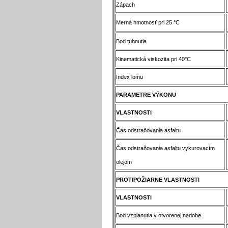
Zápach
Merná hmotnosť pri 25 °C
Bod tuhnutia
Kinematická viskozita pri 40°C
Index lomu
PARAMETRE VÝKONU
VLASTNOSTI
Čas odstraňovania asfaltu
Čas odstraňovania asfaltu vykurovacím
olejom
PROTIPOŽIARNE VLASTNOSTI
VLASTNOSTI
Bod vzplanutia v otvorenej nádobe