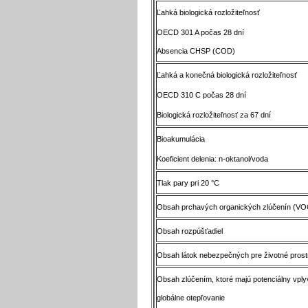
Ľahká biologická rozložiteľnosť
OECD 301 A počas 28 dní
Absencia CHSP (COD)
Ľahká a konečná biologická rozložiteľnosť
OECD 310 C počas 28 dní
Biologická rozložiteľnosť za 67 dní
Bioakumulácia
Koeficient delenia: n-oktanol/voda
Tlak pary pri 20 °C
Obsah prchavých organických zlúčenín (VO
Obsah rozpúšťadiel
Obsah látok nebezpečných pre životné prost
Obsah zlúčením, ktoré majú potenciálny vply
globálne otepľovanie