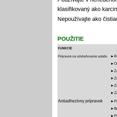
klasifikovaný ako karci
Nepoužívajte ako čistiac
POUŽITIE
FUNKCIE
►Ro
Prípravok na odstraňovanie asfaltu
►Ob
►Zn
►Zn
►Zn
►Zn
Antiadhezívny prípravok
►Pr
►Bo
►Po