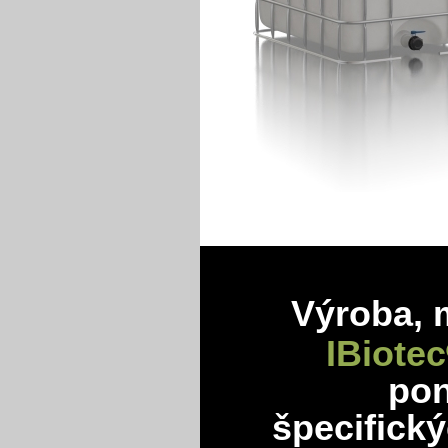
Výroba, 
IBiotec
po
špecifick