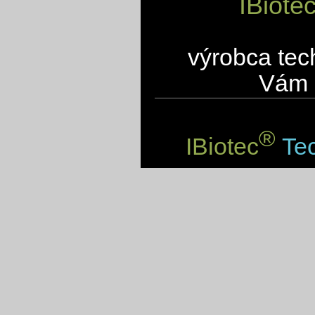
IBiote
výrobca tec
Vám 
®
IBiotec
Tec