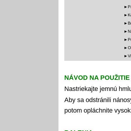
►Pá
►Ko
►Br
►Nás
►Po
►O
►Vi
NÁVOD NA POUŽITIE
Nastriekajte jemnú hml
Aby sa odstránili nános
potom opláchnite vysok