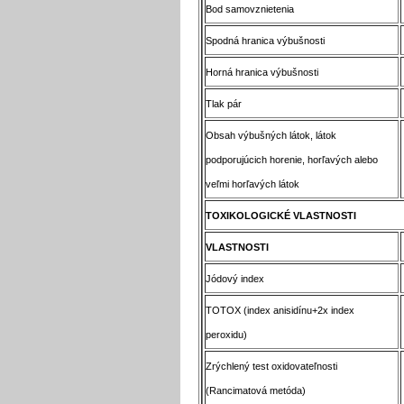
Bod samovznietenia
Spodná hranica výbušnosti
Horná hranica výbušnosti
Tlak pár
Obsah výbušných látok, látok
podporujúcich horenie, horľavých alebo
veľmi horľavých látok
TOXIKOLOGICKÉ VLASTNOSTI
VLASTNOSTI
Jódový index
TOTOX (index anisidínu+2x index
peroxidu)
Zrýchlený test oxidovateľnosti
(Rancimatová metóda)