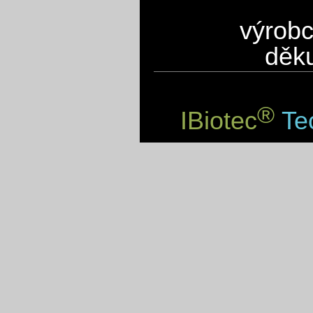
výrobc
děku
®
IBiotec
Tec