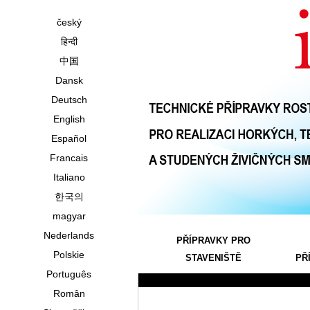
český
हिन्दी
中国
Dansk
Deutsch
English
Español
Francais
Italiano
한국의
magyar
Nederlands
PŘÍPRAVKY PRO
Polskie
STAVENIŠTĚ
PŘ
Português
Român