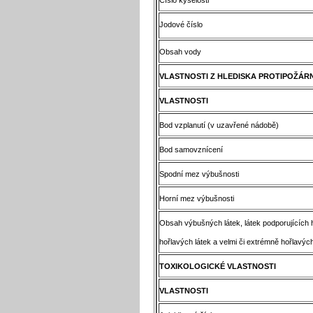
Jodové číslo
Obsah vody
VLASTNOSTI Z HLEDISKA PROTIPOŽÁR
VLASTNOSTI
Bod vzplanutí (v uzavřené nádobě)
Bod samovznícení
Spodní mez výbušnosti
Horní mez výbušnosti
Obsah výbušných látek, látek podporujících 
hořlavých látek a velmi či extrémně hořlavých
TOXIKOLOGICKÉ VLASTNOSTI
VLASTNOSTI