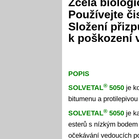
Zcela biologi
Používejte či
Složení přiz
k poškození 
POPIS
®
SOLVETAL
5050
je k
bitumenu a protilepivou 
®
SOLVETAL
5050
je k
esterů s nízkým bodem 
očekávání vedoucích po