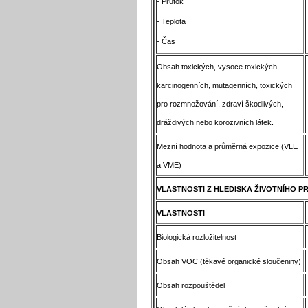
- Průtok
- Teplota
- Čas
Obsah toxických, vysoce toxických,
karcinogenních, mutagenních, toxických
pro rozmnožování, zdraví škodlivých,
dráždivých nebo korozivních látek.
Mezní hodnota a průměrná expozice (VLE
a VME)
VLASTNOSTI Z HLEDISKA ŽIVOTNÍHO P
VLASTNOSTI
Biologická rozložitelnost
Obsah VOC (těkavé organické sloučeniny)
Obsah rozpouštědel