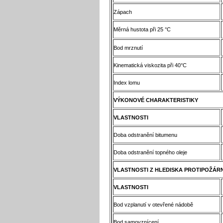
Zápach
Měrná hustota při 25 °C
Bod mrznutí
Kinematická viskozita při 40°C
Index lomu
VÝKONOVÉ CHARAKTERISTIKY
VLASTNOSTI
Doba odstranění bitumenu
Doba odstranění topného oleje
VLASTNOSTI Z HLEDISKA PROTIPOŽÁR
VLASTNOSTI
Bod vzplanutí v otevřené nádobě
Bod samovznícení