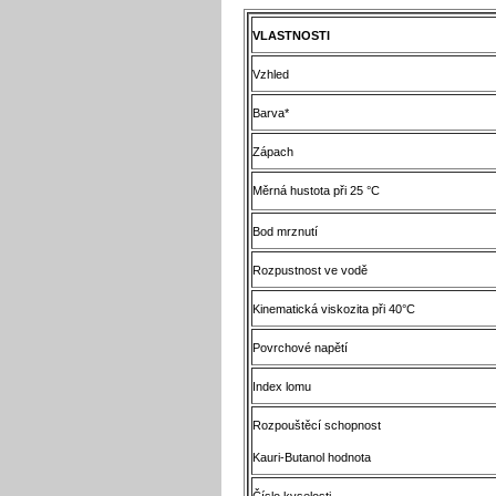
VLASTNOSTI
Vzhled
Barva*
Zápach
Měrná hustota při 25 °C
Bod mrznutí
Rozpustnost ve vodě
Kinematická viskozita při 40°C
Povrchové napětí
Index lomu
Rozpouštěcí schopnost
Kauri-Butanol hodnota
Číslo kyselosti