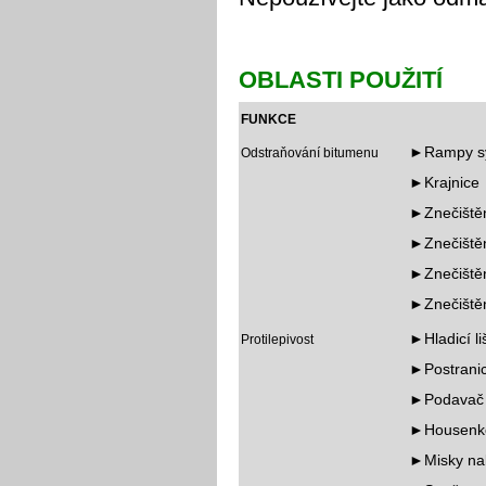
OBLASTI POUŽITÍ
FUNKCE
►Rampy syp
Odstraňování bitumenu
►Krajnice
►Znečištěné
►Znečiště
►Znečištěn
►Znečiště
►Hladicí liš
Protilepivost
►Postranic
►Podavač a
►Housenkov
►Misky nak