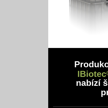
Produkov
IBiotec
nabízí 
p