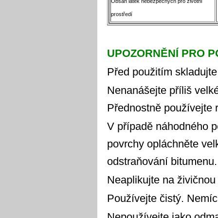
Obsah látek nebezpečných pro životní
prostředí
UPOZORNĚNÍ PRO PO
Před použitím skladujt
Nenanášejte příliš vel
Přednostně používejte 
V případě náhodného po
povrchy opláchněte vel
odstraňování bitumenu.
Neaplikujte na živičnou
Používejte čistý. Nemíc
Nepoužívejte jako odma