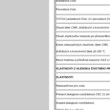
Anisidinové číslo
Peroxidové číslo
TOTOX (anisidinové číslo +2× peroxidové čís
Obsah látek CMR, dráždivých a korozivních 
Obsah zbytkového metanolu po přeesterifiko
Emise nebezpečných sloučenin, látek CMR,
dráždivých a korozivních látek při 160 °C.
Mezní hodnota a průměrná expozice (VLE a
VLASTNOSTI Z HLEDISKA ŽIVOTNÍHO P
VLASTNOSTI
Nebezpečnost pro vodu
Primární biologická rozložitelnost CEC 21 dní 
Snadná biologická rozložitelnost
OECD 301 A za 28 dnů