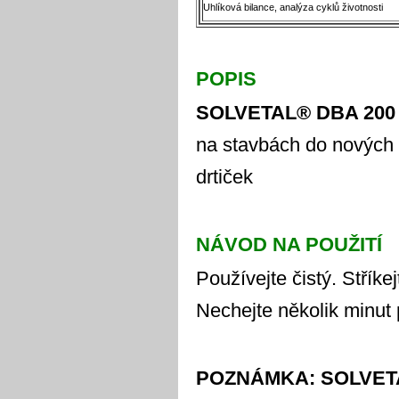
Uhlíková bilance, analýza cyklů životnosti
POPIS
SOLVETAL® DBA 200
na stavbách do nových n
drtiček
NÁVOD NA POUŽITÍ
Používejte čistý. Střík
Nechejte několik minut 
POZNÁMKA: SOLVETAL