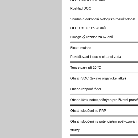
Rozklad DOC
Snadná a dokonalá biologická rozložitelnost
OECD 310 C za 28 dnů
Biologický rozklad za 67 dnů
Bioakumulace
Rozdělovací index n-oktanol voda
Tenze páry při 20 °C
Obsah VOC (těkavé organické látky)
Obsah rozpouštědel
Obsah látek nebezpečných pro životní prost
Obsah sloučenin s PRP
Obsah sloučenin s potenciálem poškozován
vrstvy