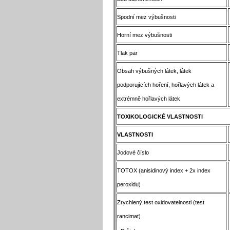
Spodní mez výbušnosti
Horní mez výbušnosti
Tlak par
Obsah výbušných látek, látek
podporujících hoření, hořlavých látek a
extrémně hořlavých látek
TOXIKOLOGICKÉ VLASTNOSTI
VLASTNOSTI
Jodové číslo
TOTOX (anisidinový index + 2x index
peroxidu)
Zrychlený test oxidovatelnosti (test
rancimat)