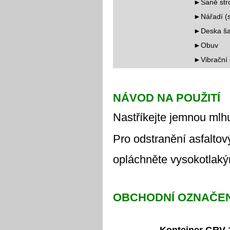
►Saně stro
►Nářadí (st
►Deska ša
►Obuv
►Vibrační
NÁVOD NA POUŽITÍ
Nastříkejte jemnou mlhu
Pro odstranění asfaltov
opláchněte vysokotlaký
OBCHODNÍ OZNAČEN
Kontejner GRV 