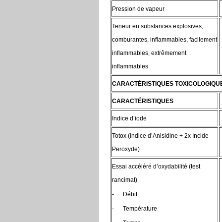
Pression de vapeur
Teneur en substances explosives,
comburantes, inflammables, facilement
inflammables, extrêmement
inflammables
CARACTÉRISTIQUES TOXICOLOGIQU
CARACTÉRISTIQUES
Indice d’iode
Totox (indice d’Anisidine + 2x Incide
Peroxyde)
Essai accéléré d’oxydabilité (test
rancimat)
- Débit
- Température