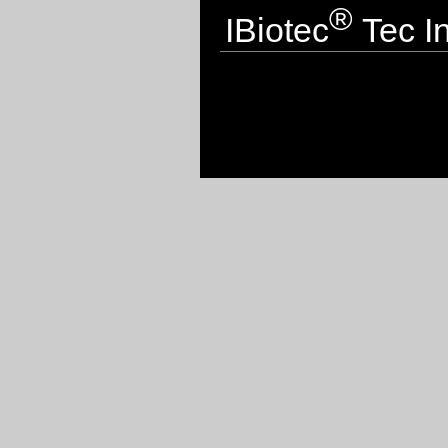
®
IBiotec
Tec In