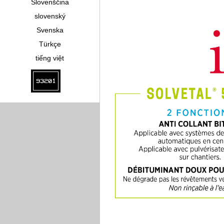
Slovenščina
slovenský
Svenska
Türkçe
tiếng việt
93201